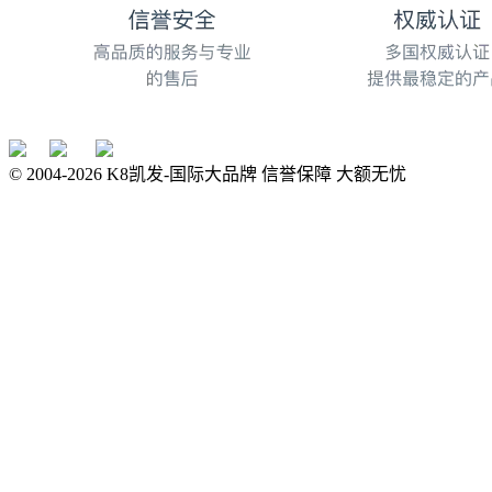
© 2004-
2026
K8凯发-国际大品牌 信誉保障 大额无忧