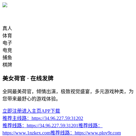
真人
体育
电子
电竞
捕鱼
棋牌
美女荷官 · 在线发牌
全网最美荷官，倾情出演，极致视觉盛宴，多元游戏种类，为
您带来最舒心的游戏体验。
立即注册
进入主页
APP下载
推荐主线路：
https://34.96.227.59:31202
推荐线路：
https://34.96.227.59:31201
推荐线路：
https://www.1nzkex.com
推荐线路：
https://www.plov9r.com